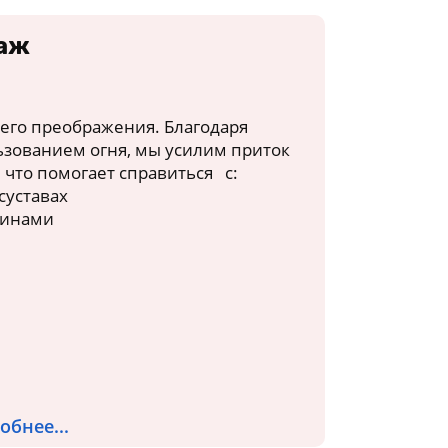
саж
него преображения. Благодаря
ьзованием огня, мы усилим приток
 что помогает справиться с:
суставах
щинами
обнее...