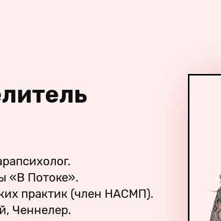
елитель
арапсихолог.
ы «В Потоке».
их практик (член НАСМП).
й, Ченнелер.