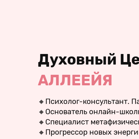
Духовный Ц
АЛЛЕЕЙЯ
🔸Психолог-консультант. П
🔸Основатель онлайн-школ
🔸Специалист метафизическ
🔸Прогрессор новых энерги