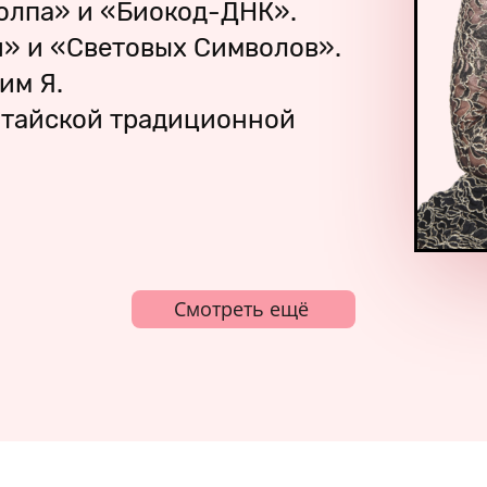
олпа» и «Биокод-ДНК».
и» и «Световых Символов».
им Я.
итайской традиционной
Смотреть ещё