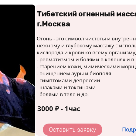
Тибетский огненный мас
г.Москва
Огонь - это символ чистоты и внутрен
нежному и глубокому массажу с испол
кислорода и крови ко всему организму,
- ревматизмом и болями в коленях и в 
- старением кожи, мимическими мор
- очищением ауры и биополя
- симптомами депрессии
- шлаками и токсинами
- болями в теле и др.
3000
₽
- 1час
Подр
Оставить заявку