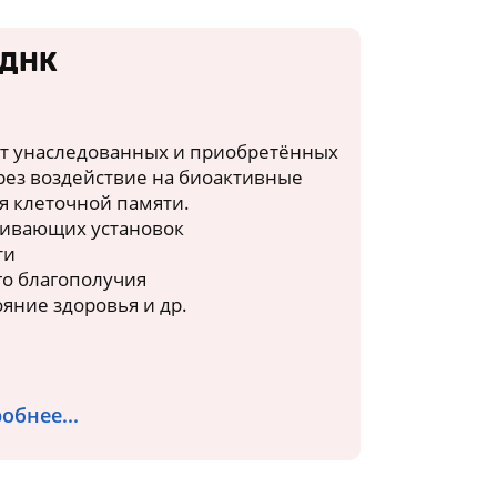
 ДНК
т унаследованных и приобретённых
рез воздействие на биоактивные
я клеточной памяти.
чивающих установок
ти
го благополучия
яние здоровья и др.
обнее...