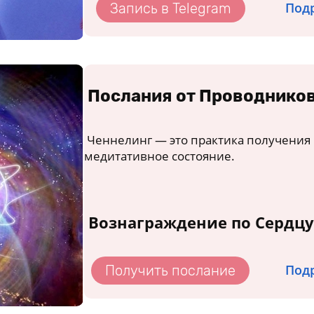
Подр
Запись в Telegram
Послания от Проводнико
Ченнелинг — это практика получения 
медитативное состояние.
Вознаграждение по Сердцу
Подр
Получить послание