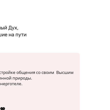
ный Дух,
ие на пути
стройке общения со своим Высшим
стинной природы.
нерготеле.
💖